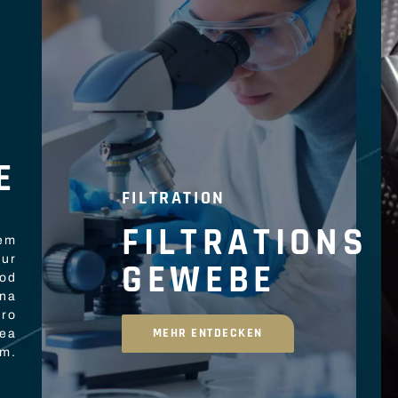
E
E
FILTRATION
FILTRATIONS
rem
tur
GEWEBE
mod
gna
ero
MEHR ENTDECKEN
 ea
m.