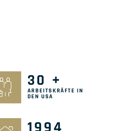
30
+
ARBEITSKRÄFTE IN
DEN USA
1994