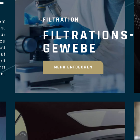
E
FILTRATION
rem
es,
FILTRATIONS-
für
 zu
GEWEBE
sst
auf
elt
MEHR ENTDECKEN
nft
en.