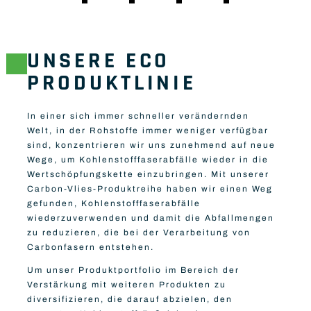
UNSERE ECO
PRODUKTLINIE
In einer sich immer schneller verändernden
Welt, in der Rohstoffe immer weniger verfügbar
sind, konzentrieren wir uns zunehmend auf neue
Wege, um Kohlenstofffaserabfälle wieder in die
Wertschöpfungskette einzubringen. Mit unserer
Carbon-Vlies-Produktreihe haben wir einen Weg
gefunden, Kohlenstofffaserabfälle
wiederzuverwenden und damit die Abfallmengen
zu reduzieren, die bei der Verarbeitung von
Carbonfasern entstehen.
CARBON-GEWEBE
Um unser Produktportfolio im Bereich der
Spezifizierte Carbon-Gewebe für
Verstärkung mit weiteren Produkten zu
Anwendungen in Automobilindustrie,
diversifizieren, die darauf abzielen, den
Luftfahrtindustrie und mehr.